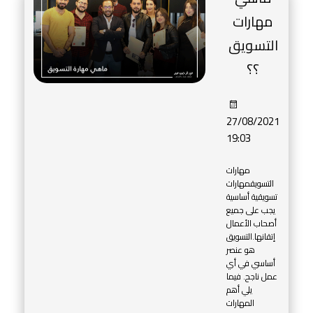
مهارات
التسويق
؟؟
27/08/2021
19:03
sayfa
مهارات
og
التسويقمهارات
slar
تسويقية أساسية
يجب على جميع
ners
أصحاب الأعمال
إتقانها.التسويق
هو عنصر
أساسي في أي
n
عمل ناجح. فيما
يلي أهم
المهارات
ımda