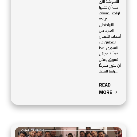
التسويقية التي
يجب أن تتقنها
lery
لزيادة المبيعات
وزيادة
الأرباحتخلى
bers
العديد من
أصحاب الأعمال
المحليين عن
ooks
التسويق. هذا
خطأ فادح لأن
التسويق يمكن
أن يكون محركًا
رائعًا للعملا...
READ
MORE