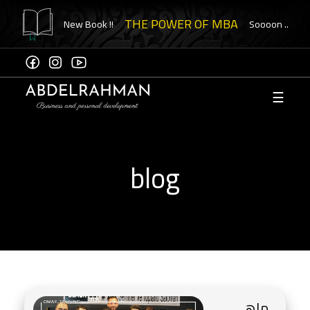
THE POWER OF MBA
New Book !!
Soooon ..
☰
Hesap
oluştur
e
blog
asına
niz"
ikanızı
ol
ماهي