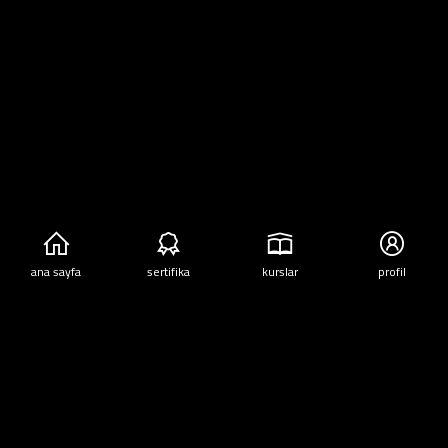
READ MORE
‹
1
2
3
›
Abd al-Rahman Omar
ana sayfa
sertifika
kurslar
profil
Çalışma alanım iş çözümleri, şirket gelişimi ve kişilik, yönetim lüks
değil, kurumları, şirketleri, bireyleri ve ülkeleri yönetmenin temel bir
bileşenidir. Ve iş çözümlerinde uzman olarak, şirketlerin ihtiyaçlarını
sunarak ve sağlayarak, sorunları keşfederek ve bunlara çözüm
bulmak için çalışarak, bu şirketlerin var olmasına, pazarlara girmesine
ve en yüksek kazanç ve karı elde etmelerine yardımcı olacak rekabet
avantajları yaratmasına yardımcı olmak