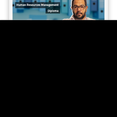
What are the Diploma Human Resource
Management?
17/05/2021 17:16
دبلومة ادارة الموارد البشرية Human Resources Management
DiplomaHRM هو من اهم واكثر المجالات والاقسام المطلوبة فى كل
الشركات سواء الشركات المحلية او الشركات العالمية وده لأن اى شركة فى
العالم بتحتوى على امكانيات مالية وعاملين ومن غير العاملين مهماً كانت
الشركة مجهزه على اعلى مستوى وبيها...