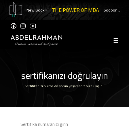
THE POWER OF MBA
New Book !!
Soooon ..
☰
Hesap
oluştur
e
asına
sertifikanızı doğrulayın
niz"
Sertifikanızı bulmakta sorun yaşarsanız bize ulaşın..
ikanızı
ol
Sertifika numaranızı girin