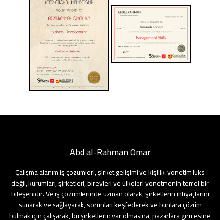
lery
bers
ooks
Abd al-Rahman Omar
Çalışma alanım iş çözümleri, şirket gelişimi ve kişilik, yönetim lüks
değil, kurumları, şirketleri, bireyleri ve ülkeleri yönetmenin temel bir
bileşenidir. Ve iş çözümlerinde uzman olarak, şirketlerin ihtiyaçlarını
sunarak ve sağlayarak, sorunları keşfederek ve bunlara çözüm
bulmak için çalışarak, bu şirketlerin var olmasına, pazarlara girmesine