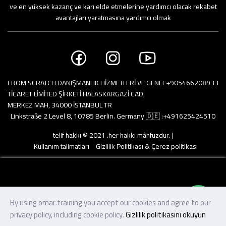
ve en yüksek kazanç ve karı elde etmelerine yardımcı olacak rekabet
avantajları yaratmasına yardımcı olmak
FROM SCRATCH DANIŞMANLIK HİZMETLERİ VE GENEL
+905466208933
TİCARET LİMİTED ŞİRKETİ HALASKARGAZİ CAD,
MERKEZ MAH, 34000 İSTANBUL TR
Linkstraße 2 Level 8, 10785 Berlin. Germany 🇩🇪 :
+491625424510
telif hakkı © 2021 .her hakkı mâhfuzdur. |
Kullanım talimatları
Gizlilik Politikası & Çerez politikası
From Scratch LTD
onaylanan ödemeler
By using omar.training you accept our cookies and agree to our
ana sayfa
sertifika
kurslar
profil
privacy policy, including cookie policy.
Gizlilik politikasını okuyun