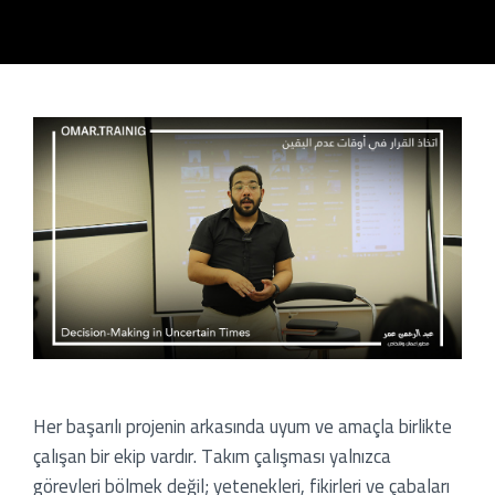
sayfa
og
slar
ners
Her başarılı projenin arkasında uyum ve amaçla birlikte
n
çalışan bir ekip vardır. Takım çalışması yalnızca
görevleri bölmek değil; yetenekleri, fikirleri ve çabaları
ımda