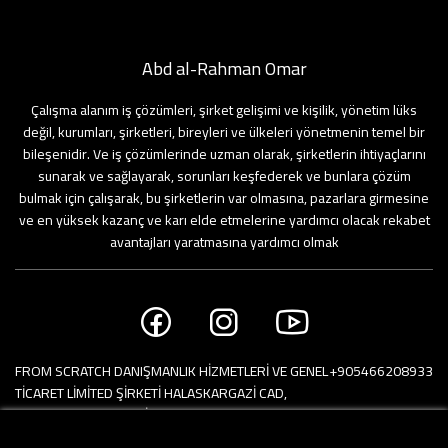
Abd al-Rahman Omar
Çalışma alanım iş çözümleri, şirket gelişimi ve kişilik, yönetim lüks
değil, kurumları, şirketleri, bireyleri ve ülkeleri yönetmenin temel bir
bileşenidir. Ve iş çözümlerinde uzman olarak, şirketlerin ihtiyaçlarını
sunarak ve sağlayarak, sorunları keşfederek ve bunlara çözüm
bulmak için çalışarak, bu şirketlerin var olmasına, pazarlara girmesine
ve en yüksek kazanç ve karı elde etmelerine yardımcı olacak rekabet
avantajları yaratmasına yardımcı olmak
FROM SCRATCH DANIŞMANLIK HİZMETLERİ VE GENEL
+905466208933
TİCARET LİMİTED ŞİRKETİ HALASKARGAZİ CAD,
MERKEZ MAH, 34000 İSTANBUL TR
Linkstraße 2 Level 8, 10785 Berlin. Germany 🇩🇪 :
+491625424510