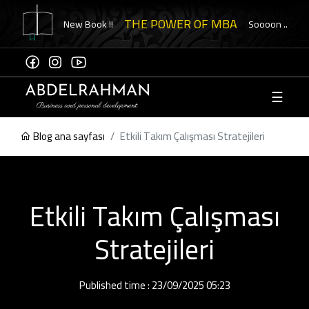
THE POWER OF MBA
New Book !!
Soooon ..
☰
Hesap
oluştur
Blog ana sayfası
Etkili Takım Çalışması Stratejileri
e
asına
Etkili Takım Çalışması
niz"
Stratejileri
ikanızı
Published time : 23/09/2025 05:23
ol