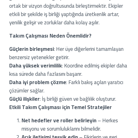
ortak bir vizyon doğrultusunda birleştirmektir. Ekipler
etkili bir şekilde iş birliği yaptığında üretkenlik artar,
lery
yenilik gelişir ve zorluklar daha kolay aşılır.
bers
Takım Çalışması Neden Önemlidir?
ooks
Güçlerin birleşmesi
: Her üye diğerlerini tamamlayan
benzersiz yetenekler getirir.
Daha yüksek verimlilik
: Koordine edilmiş ekipler daha
kısa sürede daha fazlasını başarır.
Daha iyi problem çözme
: Farklı bakış açıları yaratıcı
çözümler sağlar.
Güçlü ilişkiler
: İş birliği güven ve bağlılık oluşturur.
Etkili Takım Çalışması için Temel Stratejiler
Net hedefler ve roller belirleyin
– Herkes
misyonu ve sorumluluklarını bilmelidir.
Açık iletişimi teşvik edin
– Fikirlerin ve geri