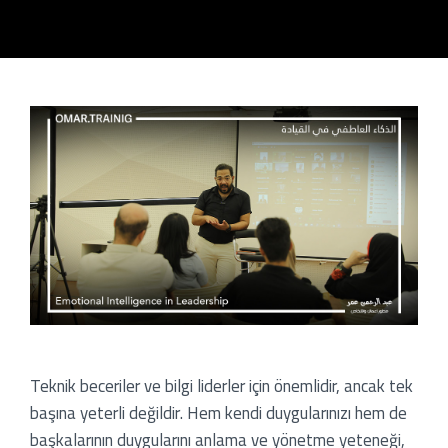
sayfa
og
slar
ners
Teknik beceriler ve bilgi liderler için önemlidir, ancak tek
n
başına yeterli değildir. Hem kendi duygularınızı hem de
başkalarının duygularını anlama ve yönetme yeteneği,
ımda