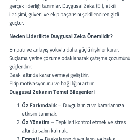
gerçek liderliği tanımlar. Duygusal Zeka (EI), etkili
iletişimi, güveni ve ekip başarısını şekillendiren gizli
lery
güçtür.
bers
Neden Liderlikte Duygusal Zeka Önemlidir?
ooks
Empati ve anlayış yoluyla daha güçlü ilişkiler kurar.
Suçlama yerine çözüme odaklanarak çatışma çözümünü
güçlendirir.
Baskı altında karar vermeyi geliştirir.
Ekip motivasyonunu ve bağlılığını artırır.
Duygusal Zekanın Temel Bileşenleri
Öz Farkındalık
– Duygularınızı ve kararlarınıza
etkisini tanımak.
Öz Yönetim
– Tepkileri kontrol etmek ve stres
altında sakin kalmak.
Empati
– Başkalarının duygularını ve bakış