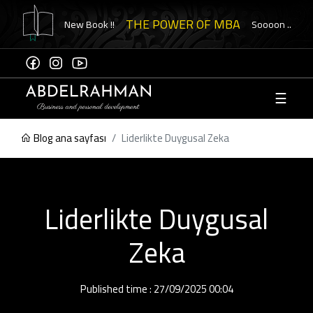
THE POWER OF MBA
New Book !!
Soooon ..
☰
Hesap
oluştur
Blog ana sayfası
Liderlikte Duygusal Zeka
e
asına
Liderlikte Duygusal
niz"
Zeka
ikanızı
Published time : 27/09/2025 00:04
ol