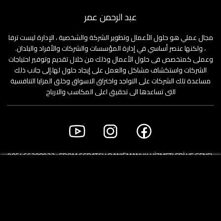
عبد الرحمن عمر
مجال عملي هو حلول الأعمال وتطوير الشركة والشخصية ، الإدارة ليست ترفا
، ولكنها عنصر أساسي في إدارة المؤسسات والشركات والأفراد والبلدان.
وعملى كمتخصص فى حلول الأعمال وذلك من خلال تقديم وتوفير احتياجات
الشركات واستكشاف مشاكل والعمل على إيجاد حلول لها.إلى جانب ذلك
مساعدة تلك الشركات على التواجد واختراق الاسواق وخلق المزايا التنافسية
التى تساعدها الى تحقيق اعلى المكاسب والارباح
+905466208933
FROM SCRATCH DANIŞMANLIK HİZMETLERİ VE GENEL
TİCARET LİMİTED ŞİRKETİ HALASKARGAZİ CAD,
MERKEZ MAH, 34000 İSTANBUL TR
+491625424510
Linkstraße 2 Level 8, 10785 Berlin. Germany 🇩🇪 :
حقوق النشر © 2021 عمر للتدريب. كل الحقوق محفوظة. |
تعليمات الاستخدام
سياسة الخصوصية & سياسة ملفات الارتباط