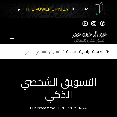
THE POWER OF MBA
كتاب جديد !!
قريباً ..
☰
الدخول
الصفحة الرئيسية للمدونة
التسويق الشخصي الذكي
"مرحب
بك 
عالم
التسويق الشخصي
الإد
الذكي
تحق
Published time : 13/05/2025 14:44
من