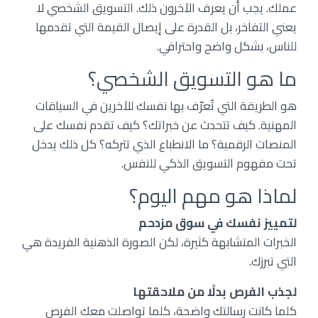
عملك. يجب أن يعرف الآخرون ذلك. التسويق الشخصي لا
يعني التفاخر، بل القدرة على إيصال القيمة التي تقدمها
معر
للناس، بشكل واضح واحترافي.
الصور
ما هو التسويق الشخصي؟
bers
هو الطريقة التي تُعرّف بها نفسك للآخرين في السياقات
الكتب
المهنية. كيف تتحدث عن خبراتك؟ كيف تقدم نفسك على
الإلكت
المنصات الرقمية؟ ما الانطباع الذي تتركه؟ كل ذلك يدخل
تحت مفهوم التسويق الذكي للنفس.
لماذا هو مهم اليوم؟
لتمييز نفسك في سوق مزدحم
الخبرات المتشابهة كثيرة، لكن الصورة الذهنية الفريدة هي
التي تبرزك.
لجذب الفرص بدلًا من ملاحقتها
كلما كانت رسالتك واضحة، كلما تواصلت معك الفرص