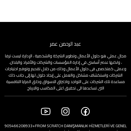
عبد الرحمن عمر
مجال عملي هو حلول الأعمال وتطوير الشركة والشخصية ، الإدارة ليست ترفا
، ولكنها عنصر أساسي في إدارة المؤسسات والشركات والأفراد والبلدان.
وعملى كمتخصص فى حلول الأعمال وذلك من خلال تقديم وتوفير احتياجات
الشركات واستكشاف مشاكل والعمل على إيجاد حلول لها.إلى جانب ذلك
مساعدة تلك الشركات على التواجد واختراق الاسواق وخلق المزايا التنافسية
التى تساعدها الى تحقيق اعلى المكاسب والارباح
+905466208933
FROM SCRATCH DANIŞMANLIK HİZMETLERİ VE GENEL