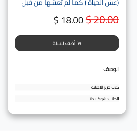
(عش الحياة ( كما لم تعشها من قبل
معر
20.00 $
18.00 $
الصور
bers
أضف للسلة
الكتب
الإلكت
الوصف
كتب جرير الاصلية
الكاتب: شوكلا داتا